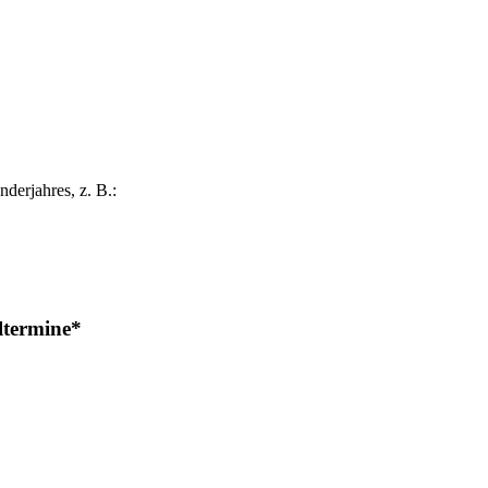
derjahres, z. B.:
ltermine*